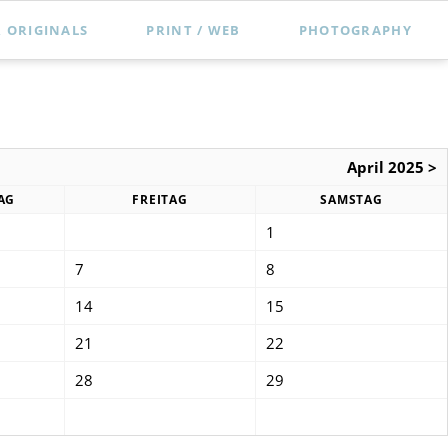
Nav
 ORIGINALS
PRINT / WEB
PHOTOGRAPHY
übe
Leistungen
Theatre
Referenzen
Dance
Kontakt
Performance
April 2025 >
Portrait
AG
FREITAG
SAMSTAG
1
Test_download
7
8
14
15
21
22
28
29