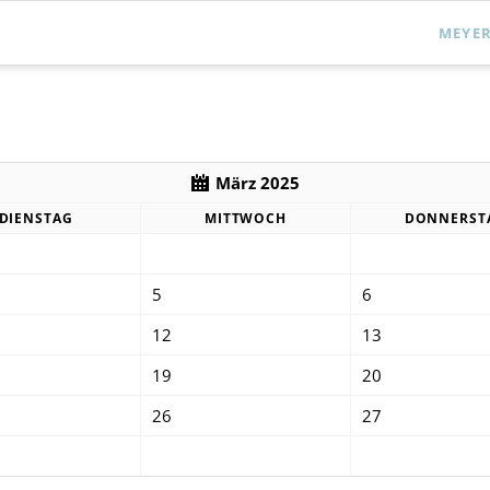
MEYER
März 2025
DIENSTAG
MITTWOCH
DONNERST
5
6
12
13
19
20
26
27