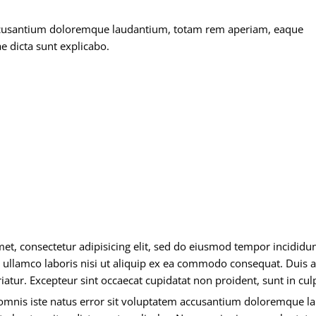
 accusantium doloremque laudantium, totam rem aperiam, eaque
ae dicta sunt explicabo.
et, consectetur adipisicing elit, sed do eiusmod tempor incididu
 ullamco laboris nisi ut aliquip ex ea commodo consequat. Duis aut
riatur. Excepteur sint occaecat cupidatat non proident, sunt in cul
 omnis iste natus error sit voluptatem accusantium doloremque l