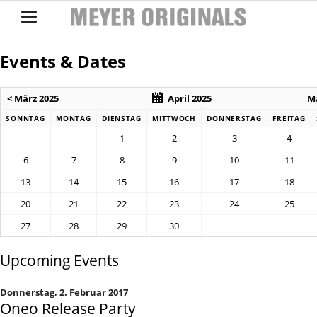
Events & Dates
< März 2025
April 2025
Ma
SONNTAG
MONTAG
DIENSTAG
MITTWOCH
DONNERSTAG
FREITAG
1
2
3
4
6
7
8
9
10
11
13
14
15
16
17
18
20
21
22
23
24
25
27
28
29
30
Upcoming Events
Donnerstag,
2. Februar 2017
Oneo Release Party